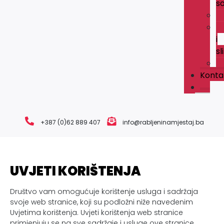
s
i
sl
Konta
+387 (0)62 889 407
info@rabljeninamjestaj.ba
UVJETI KORIŠTENJA
Društvo vam omogućuje korištenje usluga i sadržaja
svoje web stranice, koji su podložni niže navedenim
Uvjetima korištenja. Uvjeti korištenja web stranice
primjenjuju se na sve sadržaje i usluge ove stranice.