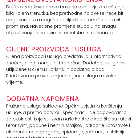
Društvo zadržava pravo izmjene ovih uvjeta korištenja u
bilo kojem trenutku, bez prethodne najave te neće biti
odgovoran za moguće posljedice proizašle iz takvih
promjena. Navedene promjene stupaju na snagu
objavljivanjem na ovim internetskim stranicama.
CIJENE PROIZVODA I USLUGA
Cijena proizvoda i usluga predstavljaju informativno
značenje i ne moraju biti konačne. Dodatne usluge nisu
uključene u cijenu i korisnik ih dodatno plaća.
Pridržavamo pravo izmijene cijene usluga u svako
vrijeme.
DODATNA NAPOMENA
Pružamo usluge sukladno Općim uvjetima korištenja
usluge, a prema potvrdi i specifikaciji. Ne odgovaramo
za okolnosti koje su izvan naše kontrole kao što su ratovi,
terorizam, pobune i nemiri, štrajkovi, prirodne katastrofe i
elementarne nepogode, epidemije, zabrane, restrikcije