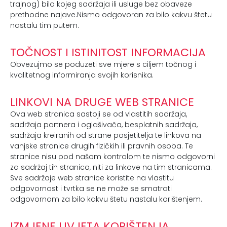
trajnog) bilo kojeg sadržaja ili usluge bez obaveze
prethodne najave.Nismo odgovoran za bilo kakvu štetu
nastalu tim putem.
TOČNOST I ISTINITOST INFORMACIJA
Obvezujmo se poduzeti sve mjere s ciljem točnog i
kvalitetnog informiranja svojih korisnika.
LINKOVI NA DRUGE WEB STRANICE
Ova web stranica sastoji se od vlastitih sadržaja,
sadržaja partnera i oglašivača, besplatnih sadržaja,
sadržaja kreiranih od strane posjetitelja te linkova na
vanjske stranice drugih fizičkih ili pravnih osoba. Te
stranice nisu pod našom kontrolom te nismo odgovorni
za sadržaj tih stranica, niti za linkove na tim stranicama.
Sve sadržaje web stranice koristite na vlastitu
odgovornost i tvrtka se ne može se smatrati
odgovornom za bilo kakvu štetu nastalu korištenjem.
IZMJENE UVJETA KORIŠTENJA