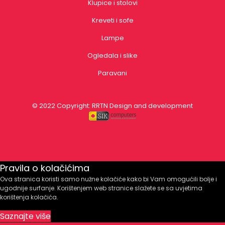
Klupice i stolovi
Kreveti i sofe
Lampe
Ogledala i slike
Paravani
© 2022 Copyright:
RRTN
Design and development
Pravila o kolačićima
Ova stranica koristi samo nužne kolačiće kako bi Vam omogućili bolje i
ugodnije surfanje. Korištenjem web stranice slažete se sa uvjetima
korištenja kolačića.
Saznajte više