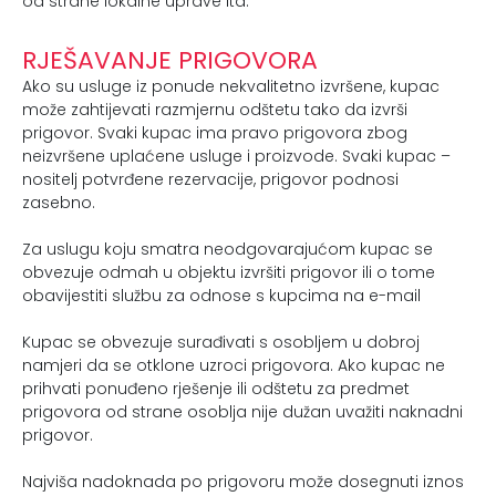
od strane lokalne uprave itd.
RJEŠAVANJE PRIGOVORA
Ako su usluge iz ponude nekvalitetno izvršene, kupac
može zahtijevati razmjernu odštetu tako da izvrši
prigovor. Svaki kupac ima pravo prigovora zbog
neizvršene uplaćene usluge i proizvode. Svaki kupac –
nositelj potvrđene rezervacije, prigovor podnosi
zasebno.
Za uslugu koju smatra neodgovarajućom kupac se
obvezuje odmah u objektu izvršiti prigovor ili o tome
obavijestiti službu za odnose s kupcima na e-mail
Kupac se obvezuje surađivati s osobljem u dobroj
namjeri da se otklone uzroci prigovora. Ako kupac ne
prihvati ponuđeno rješenje ili odštetu za predmet
prigovora od strane osoblja nije dužan uvažiti naknadni
prigovor.
Najviša nadoknada po prigovoru može dosegnuti iznos