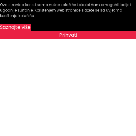
Ova stranica koristi samo nužne kolačiće kako bi Vam omogućili bolje i
ugodnije surfanje. Korištenjem web stranice slažete se sa uvjetima
korištenja kolačića.
Saznajte više
Prihvati